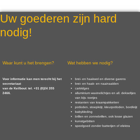
Uw goederen zijn hard
nodig!
Waar kunt u het brengen?
Wat hebben we nodig?
Voor informatie kan men terecht bij het
brei- en haakwol en diverse garens
secretariaat
brei- en haak- en naainaalden
van de Keilbout: tel. +31 (0)24 355
cartridges
2466.
alluminium waxinelichtjes en all. dekseltjes
van bijv. toetjes
restanten van kraampakketten
potloden, stoepkrijt, kleurpotloden, bordkrijt
babykleding
brillen en zonnebrillen, ook losse glazen
kunstgebitten
speelgoed zonder batterijen of elektra